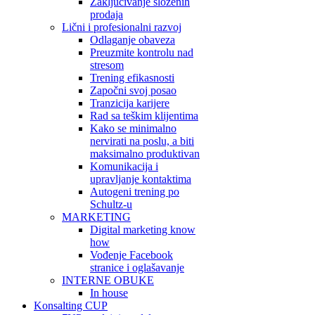
Zaključivanje složenih
prodaja
Lični i profesionalni razvoj
Odlaganje obaveza
Preuzmite kontrolu nad
stresom
Trening efikasnosti
Započni svoj posao
Tranzicija karijere
Rad sa teškim klijentima
Kako se minimalno
nervirati na poslu, a biti
maksimalno produktivan
Komunikacija i
upravljanje kontaktima
Autogeni trening po
Schultz-u
MARKETING
Digital marketing know
how
Vođenje Facebook
stranice i oglašavanje
INTERNE OBUKE
In house
Konsalting CUP