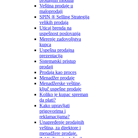
prodajnih modula
Veština prodaje u
maloprodaji
SPIN ® Selling Strategija
velikih prodaja
Uticaj brenda na
uspešnost poslovanja
Merenje zadovoljstva
kupca
Uspešna prodajna
prezentacija
Sistematski pristup
prodaji
Prodaja kao proces
Menadžer prodaje
Menadžerske veštine,
ključ uspešne prodaje
Koliko je kupac spreman
da plati?
Kako upravljati
prigovorima i
reklamacijama?
Unapređenje prodajnih
veština, za direktore i
menadžere prodaje.