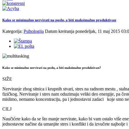
Kako se minimalno nervirati na poslu, a biti maksimalno produktivan
Kategorija:
Psihologija
Datum kreiranja ponedeljak, 11 maj 2015 03:
Kako se minimalno nervirati na poslu, a biti maksimalno produktivan?
SIŽE
Nerviranje zbog sitnica i krupnih stvari, stres na radnom mestu , stal
fizičkog. Nerviranje i stres nam oduzimaju veliki deo energije, pa čes
mislimo, nemamo koncentraciju, pa i jednostavni zadaci koje smo 
CILJ
Naučićete kako da se što manje nervirate, kako bi vam ostalo više 
jednostavne načine da umanjite stres i konflikt i da izvučete najbolje 