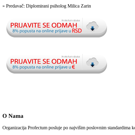
» Predavač: Diplomirani psiholog Milica Zarin
O Nama
Organizacija Profectum posluje po najvišim poslovnim standardima ko