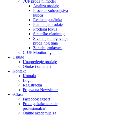
7UP prodajni model
Analiza prodaje
Procena zadovoljstva
kupca
Evaluacija učinka
Planiranje prodaje
Prodajni fokus
Strateško planiranje
Stvaranje i negovanje
prodajnog tima
Zarade prodavaca
C-UP Monitoring
Usluge
Unapređenje prodaje
Obuke i seminari
Kontakt
Kontakt
Login
Registracija
Prijava na Newsletter
eClass
Facebook expert
Prodaja, kako to rade
profesionalci?
Online akademija za