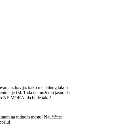
šavanja zdravlja, kako mentalnog tako i
centracije i sl. Tada ne možemo jasno da
m, to NE MORA da bude tako!
aksimum na radnom mestu! Naučičete
poslu!