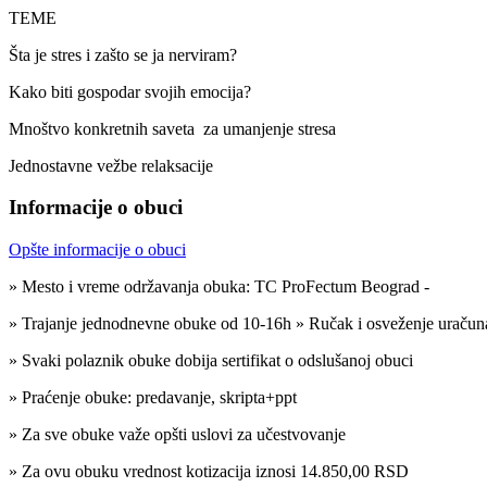
TEME
Šta je stres i zašto se ja nerviram?
Kako biti gospodar svojih emocija?
Mnoštvo konkretnih saveta za umanjenje stresa
Jednostavne vežbe relaksacije
Informacije o obuci
Opšte informacije o obuci
» Mesto i vreme održavanja obuka: TC ProFectum Beograd -
» Trajanje jednodnevne obuke od 10-16h » Ručak i osveženje uračunat
» Svaki polaznik obuke dobija sertifikat o odslušanoj obuci
» Praćenje obuke: predavanje, skripta+ppt
» Za sve obuke važe opšti uslovi za učestvovanje
» Za ovu obuku vrednost kotizacija iznosi 14.850,00 RSD