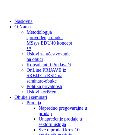
Naslovna
O Nama
Metodologija
sprovođenja obuka
MSsys EDU40 koncept
™
Uslovi za učestvovanje
na obuci
Konsultanti i Predavači
OnLine PRIJAVE iz
SRBIJE u RSD na
seminare-obuke
Politika privatnosti
Uslovi korišćenja
Obuke i seminari
Prodaja
Napredno pregovarajne u
prodaji
Unapređenje prodaje u
sektoru usluga
Sve o prodaji kroz 10