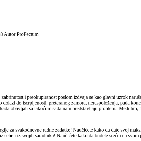
08
Autor
ProFectum
na zabrinutost i preokupiranost poslom izdvaja se kao glavni uzrok naru
to dolazi do iscrpljenosti, preteranog zamora, neraspoloženja, pada kon
nekada obavljali sa lakoćom sada nam predstavljaju problem. Međuti
energije za svakodnevne radne zadatke! Naučićete kako da date svoj m
i iz sebe i iz svojih saradnika! Naučićete kako da budete srećni na svom 