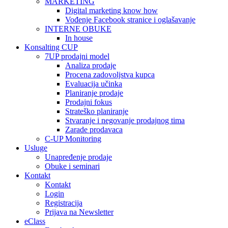
MARKETING
Digital marketing know how
Vođenje Facebook stranice i oglašavanje
INTERNE OBUKE
In house
Konsalting CUP
7UP prodajni model
Analiza prodaje
Procena zadovoljstva kupca
Evaluacija učinka
Planiranje prodaje
Prodajni fokus
Strateško planiranje
Stvaranje i negovanje prodajnog tima
Zarade prodavaca
C-UP Monitoring
Usluge
Unapređenje prodaje
Obuke i seminari
Kontakt
Kontakt
Login
Registracija
Prijava na Newsletter
eClass