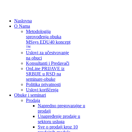
Naslovna
O Nama
Metodologija
sprovođenja obuka
MSsys EDU40 koncept
™
Uslovi za učestvovanje
na obuci
Konsultanti i Predavači
OnLine PRIJAVE iz
SRBIJE u RSD na
seminare-obuke
Politika privatnosti
Uslovi korišćenja
Obuke i seminari
Prodaja
Napredno pregovarajne u
prodaji
Unapređenje prodaje u
sektoru usluga
Sve o prodaji kroz 10