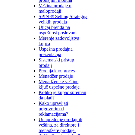
prodajnih modula
Veština prodaje u
maloprodaji
SPIN ® Selling Strategija
velikih prodaja
Uticaj brenda na
uspešnost poslovanja
Merenje zadovoljstva
kupca
Uspešna prodajna
prezentacija
Sistematski pristup
prodaji
Prodaja kao proces
Menadžer prodaje
Menadžerske veštine,
ključ uspešne prodaje
Koliko je kupac spreman
da plati?
Kako upravljati
prigovorima i
reklamacijama?
Unapređenje prodajnih
veština, za direktore i
menadžere prodaje.