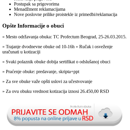
Postupak sa prigovorima
Menadžment reklamacijama
Nove poslovne prilike proistekle iz primedbi/reklamacija
Opšte Informacije o obuci
» Mesto održavanja obuka: TC Profectum Beograd, 25-26.03.2015.
» Trajanje dvodnevne obuke od 10-16h » Ručak i osveženje
uračunati u kotizaciji
» Svaki polaznik obuke dobija sertifikat o odslušanoj obuci
» Praćenje obuke: predavanje, skripta+ppt
» Za sve obuke važe opšti uslovi za učestvovanje
» Za ovu obuku vrednost kotizacija iznosi 26.450,00 RSD