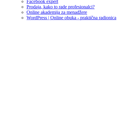
Facebook expert
Prodaja, kako to rade profesionalci?
Online akademija za menadžere
WordPress | Online obuka - praktična radionica