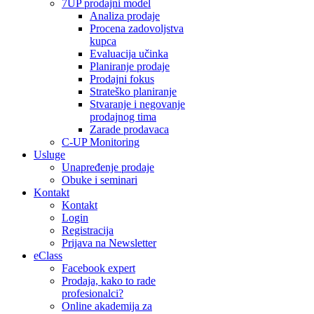
7UP prodajni model
Analiza prodaje
Procena zadovoljstva
kupca
Evaluacija učinka
Planiranje prodaje
Prodajni fokus
Strateško planiranje
Stvaranje i negovanje
prodajnog tima
Zarade prodavaca
C-UP Monitoring
Usluge
Unapređenje prodaje
Obuke i seminari
Kontakt
Kontakt
Login
Registracija
Prijava na Newsletter
eClass
Facebook expert
Prodaja, kako to rade
profesionalci?
Online akademija za