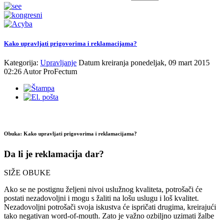
Kako upravljati prigovorima i reklamacijama?
Kategorija:
Upravljanje
Datum kreiranja ponedeljak, 09 mart 2015
02:26
Autor
ProFectum
Obuka: Kako upravljati prigovorima i reklamacijama?
Da li je reklamacija dar?
SIŽE OBUKE
Ako se ne postignu željeni nivoi uslužnog kvaliteta, potrošači će
postati nezadovoljni i mogu s žaliti na lošu uslugu i loš kvalitet.
Nezadovoljni potrošači svoja iskustva će ispričati drugima, kreirajući
tako negativan word-of-mouth. Zato je važno ozbiljno uzimati žalbe