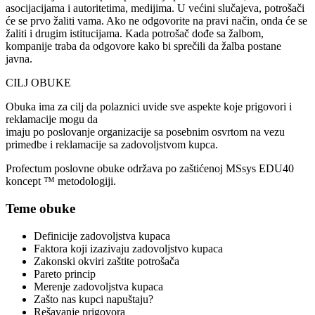
asocijacijama i autoritetima, medijima. U većini slučajeva, potrošači
će se prvo žaliti vama. Ako ne odgovorite na pravi način, onda će se
žaliti i drugim istitucijama. Kada potrošač dođe sa žalbom,
kompanije traba da odgovore kako bi sprečili da žalba postane
javna.
CILJ OBUKE
Obuka ima za cilj da polaznici uvide sve aspekte koje prigovori i
reklamacije mogu da
imaju po poslovanje organizacije sa posebnim osvrtom na vezu
primedbe i reklamacije sa zadovoljstvom kupca.
Profectum poslovne obuke održava po zaštićenoj MSsys EDU40
koncept ™ metodologiji.
Teme obuke
Definicije zadovoljstva kupaca
Faktora koji izazivaju zadovoljstvo kupaca
Zakonski okviri zaštite potrošača
Pareto princip
Merenje zadovoljstva kupaca
Zašto nas kupci napuštaju?
Rešavanje prigovora