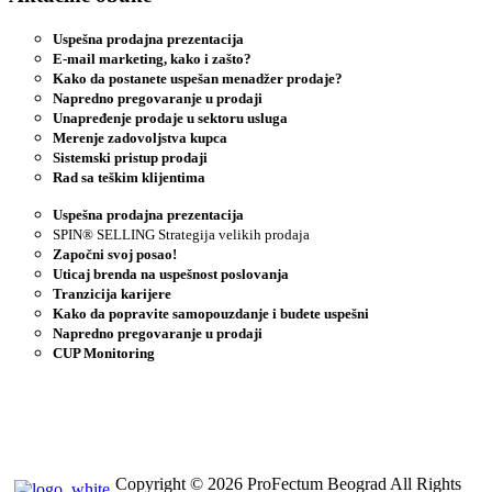
Uspešna prodajna prezentacija
E-mail marketing, kako i zašto?
Kako da postanete uspešan menadžer prodaje?
Napredno pregovaranje u prodaji
Unapređenje prodaje u sektoru usluga
Merenje zadovoljstva kupca
Sistemski pristup prodaji
Rad sa teškim klijentima
Uspešna prodajna prezentacija
SPIN® SELLING Strategija velikih prodaja
Započni svoj posao!
Uticaj brenda na uspešnost poslovanja
Tranzicija karijere
Kako da popravite samopouzdanje i budete uspešni
Napredno pregovaranje u prodaji
CUP Monitoring
Copyright © 2026 ProFectum Beograd All Rights