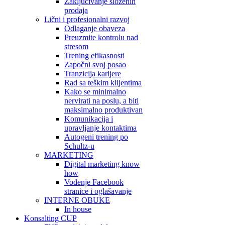
Zaključivanje složenih
prodaja
Lični i profesionalni razvoj
Odlaganje obaveza
Preuzmite kontrolu nad
stresom
Trening efikasnosti
Započni svoj posao
Tranzicija karijere
Rad sa teškim klijentima
Kako se minimalno
nervirati na poslu, a biti
maksimalno produktivan
Komunikacija i
upravljanje kontaktima
Autogeni trening po
Schultz-u
MARKETING
Digital marketing know
how
Vođenje Facebook
stranice i oglašavanje
INTERNE OBUKE
In house
Konsalting CUP