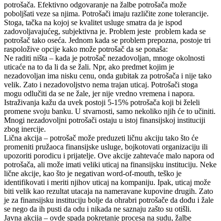
potrošača. Efektivno odgovaranje na žalbe potrošača može
poboljšati veze sa njima. Potrošači imaju različite zone tolerancije.
Stoga, tačka na kojoj se kvalitet usluge smatra da je ispod
zadovoljavajućeg, subjektivna je. Problem jeste problem kada se
potrošač tako oseća. Jednom kada se problem prepozna, postoje tri
raspoložive opcije kako može potrošač da se ponaša:
Ne raditi ništa – kada je potrošač nezadovoljan, mnoge okolnosti
uticaće na to da li da se žali. Npr, ako predmet kojim je
nezadovoljan ima nisku cenu, onda gubitak za potrošača i nije tako
velik. Zato i nezadovoljstvo nema trajan uticaj. Potrošači stoga
mogu odlučiti da se ne žale, jer nije vredno vremena i napora.
Istraživanja kažu da uvek postoji 5-15% potrošača koji bi želeli
promene svoju banku. U stvarnosti, samo nekoliko njih će to učiniti.
Mnogi nezadovoljni potrošači ostaju u istoj finansijskoj instituciji
zbog inercije.
Lična akcija – potrošač može preduzeti ličnu akciju tako što će
promeniti pružaoca finansijske usluge, bojkotovati organizaciju ili
upozoriti porodicu i prijatelje. Ove akcije zahtevaće malo napora od
potrošača, ali može imati veliki uticaj na finansijsku instituciju. Neke
lične akcije, kao što je negativan word-of-mouth, teško je
identifikovati i meriti njihov uticaj na kompaniju. Ipak, uticaj može
biti velik kao rezultat utacaja na nameravane kupovine drugih. Zato
je za finansijsku instituciju bolje da ohrabri potrošače da dođu i žale
se nego da ih pusti da odu i nikada ne saznaju zašto su otišli.
Javna akcija – ovde spada pokretanje procesa na sudu, žalbe