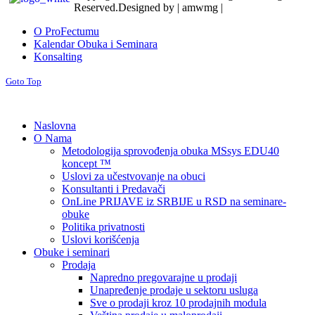
Reserved.
Designed by | amwmg |
O ProFectumu
Kalendar Obuka i Seminara
Konsalting
Goto Top
Naslovna
O Nama
Metodologija sprovođenja obuka MSsys EDU40
koncept ™
Uslovi za učestvovanje na obuci
Konsultanti i Predavači
OnLine PRIJAVE iz SRBIJE u RSD na seminare-
obuke
Politika privatnosti
Uslovi korišćenja
Obuke i seminari
Prodaja
Napredno pregovarajne u prodaji
Unapređenje prodaje u sektoru usluga
Sve o prodaji kroz 10 prodajnih modula