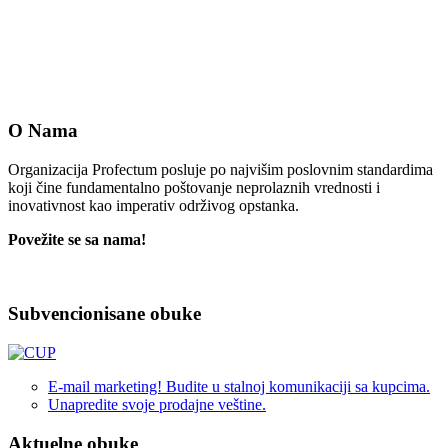
O Nama
Organizacija Profectum posluje po najvišim poslovnim standardima
koji čine fundamentalno poštovanje neprolaznih vrednosti i
inovativnost kao imperativ održivog opstanka.
Povežite se sa nama!
Subvencionisane obuke
E-mail marketing! Budite u stalnoj komunikaciji sa kupcima.
Unapredite svoje prodajne veštine.
Aktuelne obuke