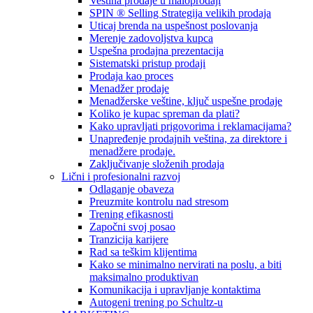
Veština prodaje u maloprodaji
SPIN ® Selling Strategija velikih prodaja
Uticaj brenda na uspešnost poslovanja
Merenje zadovoljstva kupca
Uspešna prodajna prezentacija
Sistematski pristup prodaji
Prodaja kao proces
Menadžer prodaje
Menadžerske veštine, ključ uspešne prodaje
Koliko je kupac spreman da plati?
Kako upravljati prigovorima i reklamacijama?
Unapređenje prodajnih veština, za direktore i
menadžere prodaje.
Zaključivanje složenih prodaja
Lični i profesionalni razvoj
Odlaganje obaveza
Preuzmite kontrolu nad stresom
Trening efikasnosti
Započni svoj posao
Tranzicija karijere
Rad sa teškim klijentima
Kako se minimalno nervirati na poslu, a biti
maksimalno produktivan
Komunikacija i upravljanje kontaktima
Autogeni trening po Schultz-u